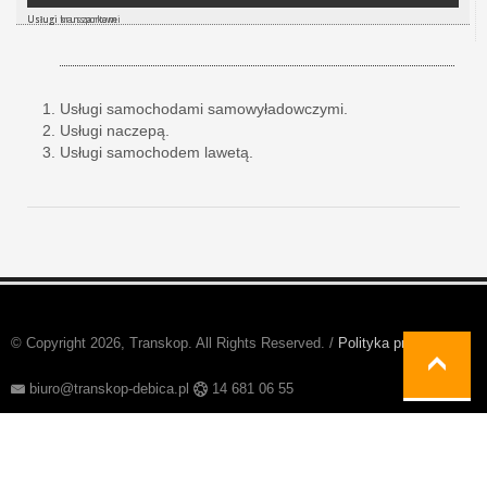
Usługi kruszarkami
Usługi transportowe
Usługi samochodami samowyładowczymi.
Usługi naczepą.
Usługi samochodem lawetą.
© Copyright 2026, Transkop. All Rights Reserved. /
Polityka prywatności
biuro@transkop-debica.pl
14 681 06 55